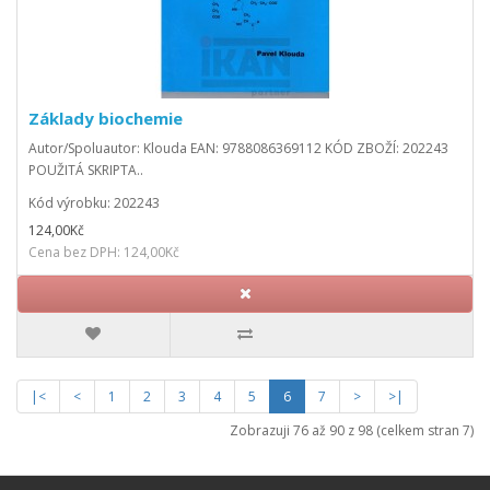
Základy biochemie
Autor/Spoluautor: Klouda EAN: 9788086369112 KÓD ZBOŽÍ: 202243
POUŽITÁ SKRIPTA..
Kód výrobku: 202243
124,00Kč
Cena bez DPH: 124,00Kč
|<
<
1
2
3
4
5
6
7
>
>|
Zobrazuji 76 až 90 z 98 (celkem stran 7)