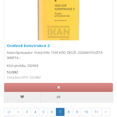
Ocelové konstrukce 2
Autor/Spoluautor: Vraný EAN: 1593 KÓD ZBOŽÍ: 202604 POUŽITÁ
SKRIPTA..
Kód výrobku: 202604
50,00Kč
Cena bez DPH: 50,00Kč
|<
<
3
4
5
6
7
8
9
10
11
>